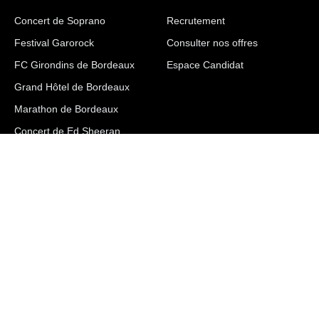
Concert de Soprano
Recrutement
Festival Garorock
Consulter nos offres
FC Girondins de Bordeaux
Espace Candidat
Grand Hôtel de Bordeaux
Marathon de Bordeaux
Concert de Ed Sheeran
Article L612-14 du CSI : L’autorisation d’exercice ne confère aucune
prérogative de puissance publique à l’entreprise ou aux personnes qui en
bénéficient.
Autorisation Siège : AUT-033-2115-05-11-20160542232